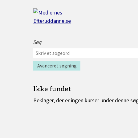
Gå
til
indhold
Søg
Værktøjer
Søg
til
efter
søgning
kurser
Avanceret søgning
Ikke fundet
Beklager, der er ingen kurser under denne sø
Kurser