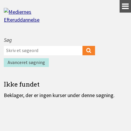
Gå
til
indhold
Søg
Værktøjer
Søg
til
efter
Søg
Find
søgning
kurser
kurser
efter
Avanceret søgning
Ikke fundet
Beklager, der er ingen kurser under denne søgning.
Kurser