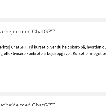
.
e arbejde med ChatGPT
rktøj ChatGPT. På kurset bliver du helt skarp på, hvordan 
 og effektivisere konkrete arbejdsopgaver. Kurset er meget p
.
e arbejde med ChatGPT