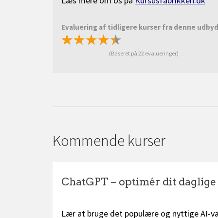
Læs mere om os på
Kursusfabrikken.dk
Evaluering af tidligere kurser fra denne udby
★
★
★
★
★
★
★
★
★
★
(Baseret på 22 evalueringer)
Kommende kurser
ChatGPT – optimér dit daglig
Lær at bruge det populære og nyttige AI-væ