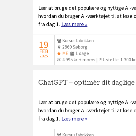
Lær at bruge det populære og nyttige AI-væ
hvordan du bruger AI-værktøjet til at løse
fra dag 1.
Læs mere »
Udbyder:
Kursusfabrikken
STARTDATO:
19
Sted:
2860 Søborg
FEB
ME
Dage:
ME
1 dage
2025
plus:
Pris:
4.995 kr. + moms | PU-støtte: 1.300 kr
ChatGPT – optimér dit daglig
Lær at bruge det populære og nyttige AI-væ
hvordan du bruger AI-værktøjet til at løse
fra dag 1.
Læs mere »
Udbyder:
Kursusfabrikken
STARTDATO: