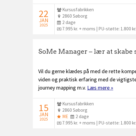
Udbyder:
Kursusfabrikken
STARTDATO:
22
Sted:
2860 Søborg
JAN
Dage:
2 dage
2025
Pris:
7.995 kr. + moms | PU-støtte: 1.800 kr
SoMe Manager – lær at skabe 
Vil du gerne klædes på med de rette kompe
viden og praktisk erfaring med de vigtigs
journey mapping m.v.
Læs mere »
Udbyder:
Kursusfabrikken
STARTDATO:
15
Sted:
2860 Søborg
JAN
ME
Dage:
ME
2 dage
2025
plus:
Pris:
7.995 kr. + moms | PU-støtte: 1.800 kr