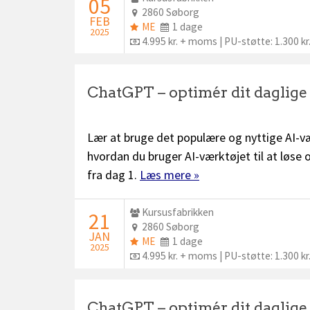
05
Sted:
2860 Søborg
FEB
ME
Dage:
ME
1 dage
2025
plus:
Pris:
4.995 kr. + moms | PU-støtte: 1.300 kr
ChatGPT – optimér dit daglig
Lær at bruge det populære og nyttige AI-væ
hvordan du bruger AI-værktøjet til at løse
fra dag 1.
Læs mere »
Udbyder:
Kursusfabrikken
STARTDATO:
21
Sted:
2860 Søborg
JAN
ME
Dage:
ME
1 dage
2025
plus:
Pris:
4.995 kr. + moms | PU-støtte: 1.300 kr
ChatGPT – optimér dit daglig