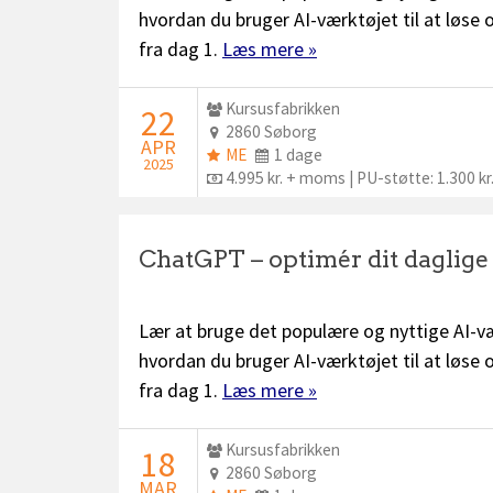
hvordan du bruger AI-værktøjet til at løse
fra dag 1.
Læs mere »
Udbyder:
Kursusfabrikken
STARTDATO:
22
Sted:
2860 Søborg
APR
ME
Dage:
ME
1 dage
2025
plus:
Pris:
4.995 kr. + moms | PU-støtte: 1.300 kr
ChatGPT – optimér dit daglig
Lær at bruge det populære og nyttige AI-væ
hvordan du bruger AI-værktøjet til at løse
fra dag 1.
Læs mere »
Udbyder:
Kursusfabrikken
STARTDATO:
18
Sted:
2860 Søborg
MAR