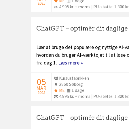
ME
Dage:
ME
1 dage
2025
plus:
Pris:
4.995 kr. + moms | PU-støtte: 1.300 kr
ChatGPT – optimér dit daglig
Lær at bruge det populære og nyttige AI-væ
hvordan du bruger AI-værktøjet til at løse
fra dag 1.
Læs mere »
Udbyder:
Kursusfabrikken
STARTDATO:
05
Sted:
2860 Søborg
MAR
ME
Dage:
ME
1 dage
2025
plus:
Pris:
4.995 kr. + moms | PU-støtte: 1.300 kr
ChatGPT – optimér dit daglig