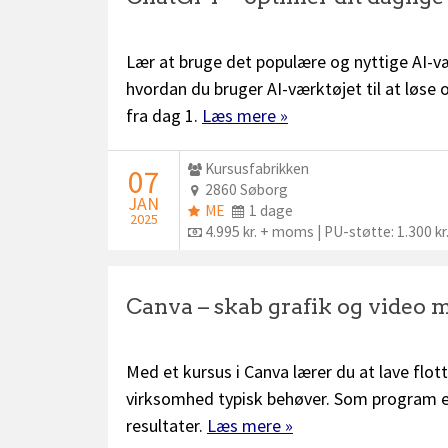
Lær at bruge det populære og nyttige AI-væ
hvordan du bruger AI-værktøjet til at løse
fra dag 1.
Læs mere »
Udbyder:
Kursusfabrikken
STARTDATO:
07
Sted:
2860 Søborg
JAN
ME
Dage:
ME
1 dage
2025
plus:
Pris:
4.995 kr. + moms | PU-støtte: 1.300 kr
Canva – skab grafik og video 
Med et kursus i Canva lærer du at lave flott
virksomhed typisk behøver. Som program er 
resultater.
Læs mere »