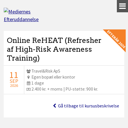
Gå
til
indhold
EFTERÅR 2026
Online ReHEAT (Refresher
af High-Risk Awareness
Training)
Udbyder:
Travel&Risk ApS
STARTDATO:
11
Sted:
Egen bopæl eller kontor
SEP
Dage:
1 dage
2026
Pris:
2.400 kr. + moms | PU-støtte: 900 kr.
Gå tilbage til kursusbeskrivelse