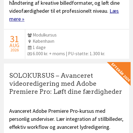
håndtering af kreative billedformater, og løft dine
videofærdigheder til et professionelt niveau.
Læs
mere »
Udbyder:
Modulkursus
STARTDATO:
31
Sted:
København
AUG
Dage:
1 dage
2026
Pris:
6.000 kr. + moms | PU-støtte: 1.300 kr.
EFTERÅR 2026
SOLOKURSUS – Avanceret
videoredigering med Adobe
Premiere Pro: Løft dine færdigheder
Avanceret Adobe Premiere Pro-kursus med
personlig underviser. Lær integration af stillbilleder,
effektiv workflow og avanceret lydredigering.