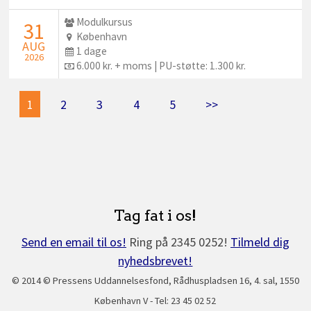
Udbyder:
Modulkursus
STARTDATO:
31
Sted:
København
AUG
Dage:
1 dage
2026
Pris:
6.000 kr. + moms | PU-støtte: 1.300 kr.
1
2
3
4
5
>>
Tag fat i os!
Send en email til os!
Ring på 2345 0252!
Tilmeld dig
nyhedsbrevet!
© 2014 © Pressens Uddannelsesfond, Rådhuspladsen 16, 4. sal, 1550
København V - Tel: 23 45 02 52