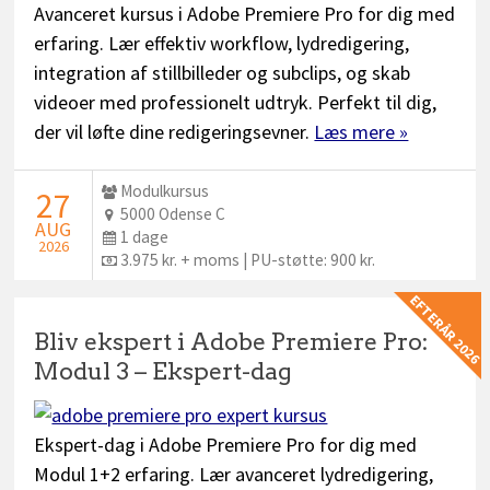
Avanceret kursus i Adobe Premiere Pro for dig med
erfaring. Lær effektiv workflow, lydredigering,
integration af stillbilleder og subclips, og skab
videoer med professionelt udtryk. Perfekt til dig,
der vil løfte dine redigeringsevner.
Læs mere »
Udbyder:
Modulkursus
STARTDATO:
27
Sted:
5000 Odense C
AUG
Dage:
1 dage
2026
Pris:
3.975 kr. + moms | PU-støtte: 900 kr.
EFTERÅR 2026
Bliv ekspert i Adobe Premiere Pro:
Modul 3 – Ekspert-dag
Ekspert-dag i Adobe Premiere Pro for dig med
Modul 1+2 erfaring. Lær avanceret lydredigering,