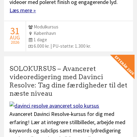
videoer med poleret finish og engagerende lyd.
Læs mere »
Udbyder:
Modulkursus
STARTDATO:
31
Sted:
København
AUG
Dage:
1 dage
2026
Pris:
6.000 kr. | PU-støtte: 1.300 kr.
EFTERÅR 2026
SOLOKURSUS – Avanceret
videoredigering med Davinci
Resolve: Tag dine færdigheder til det
næste niveau
Avanceret Davinci Resolve-kursus for dig med
erfaring! Lær at integrere stillbilleder, arbejde med
keywords og subclips samt mestre lydredigering