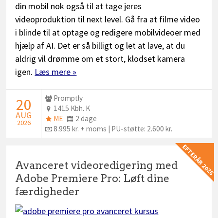
din mobil nok også til at tage jeres
videoproduktion til next level. Gå fra at filme video
i blinde til at optage og redigere mobilvideoer med
hjælp af AI. Det er så billigt og let at lave, at du
aldrig vil drømme om et stort, klodset kamera
igen.
Læs mere »
Udbyder:
Promptly
STARTDATO:
20
Sted:
1415 Kbh. K
AUG
ME
Dage:
ME
2 dage
2026
plus:
Pris:
8.995 kr. + moms | PU-støtte: 2.600 kr.
EFTERÅR 2026
Avanceret videoredigering med
Adobe Premiere Pro: Løft dine
færdigheder