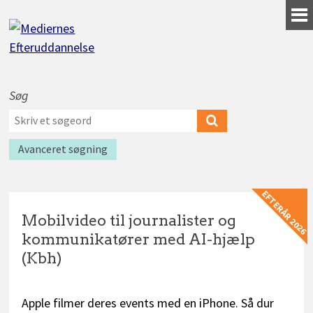
Gå
til
indhold
Søg
Værktøjer
Søg
til
efter
Søg
Find
søgning
kurser
kurser
efter
Avanceret søgning
EFTERÅR 2026
Mobilvideo til journalister og
kommunikatører med AI-hjælp
(Kbh)
Kurser
Apple filmer deres events med en iPhone. Så dur