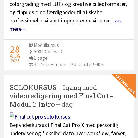
colorgrading med LUTs og kreative billedformater,
og finpuds dine færdigheder til at skabe
professionelle, visuelt imponerende videoer.
Læs
mere »
Udbyder:
Modulkursus
STARTDATO:
28
Sted:
5000 Odense C
AUG
Dage:
1 dage
2026
Pris:
3.975 kr. + moms | PU-støtte: 900 kr.
EFTERÅR 2026
SOLOKURSUS – Igang med
videoredigering med Final Cut –
Modul 1: Intro – dag
Begynderkursus i Final Cut Pro X med personlig
underviser og fleksibel dato. Lær workflow, farver,