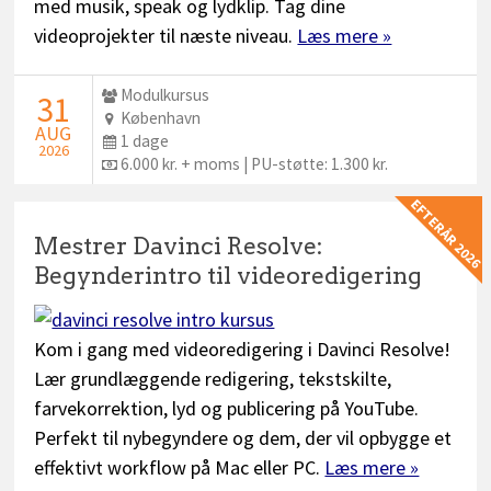
med musik, speak og lydklip. Tag dine
videoprojekter til næste niveau.
Læs mere »
Udbyder:
Modulkursus
STARTDATO:
31
Sted:
København
AUG
Dage:
1 dage
2026
Pris:
6.000 kr. + moms | PU-støtte: 1.300 kr.
EFTERÅR 2026
Mestrer Davinci Resolve:
Begynderintro til videoredigering
Kom i gang med videoredigering i Davinci Resolve!
Lær grundlæggende redigering, tekstskilte,
farvekorrektion, lyd og publicering på YouTube.
Perfekt til nybegyndere og dem, der vil opbygge et
effektivt workflow på Mac eller PC.
Læs mere »