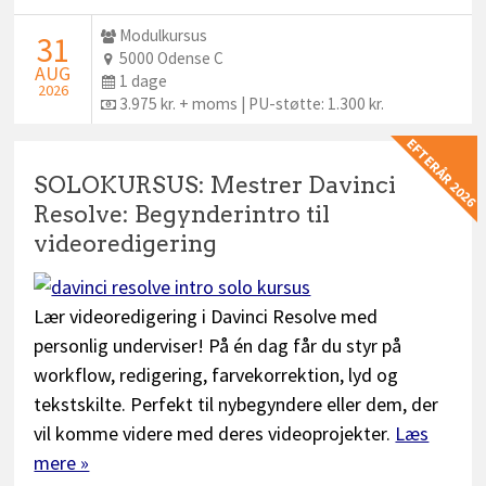
Udbyder:
Modulkursus
STARTDATO:
31
Sted:
5000 Odense C
AUG
Dage:
1 dage
2026
Pris:
3.975 kr. + moms | PU-støtte: 1.300 kr.
EFTERÅR 2026
SOLOKURSUS: Mestrer Davinci
Resolve: Begynderintro til
videoredigering
Lær videoredigering i Davinci Resolve med
personlig underviser! På én dag får du styr på
workflow, redigering, farvekorrektion, lyd og
tekstskilte. Perfekt til nybegyndere eller dem, der
vil komme videre med deres videoprojekter.
Læs
mere »