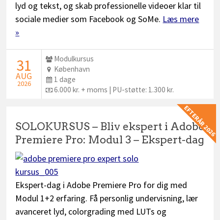
lyd og tekst, og skab professionelle videoer klar til
sociale medier som Facebook og SoMe.
Læs mere
»
Udbyder:
Modulkursus
STARTDATO:
31
Sted:
København
AUG
Dage:
1 dage
2026
Pris:
6.000 kr. + moms | PU-støtte: 1.300 kr.
EFTERÅR 2026
SOLOKURSUS – Bliv ekspert i Adobe
Premiere Pro: Modul 3 – Ekspert-dag
Ekspert-dag i Adobe Premiere Pro for dig med
Modul 1+2 erfaring. Få personlig undervisning, lær
avanceret lyd, colorgrading med LUTs og