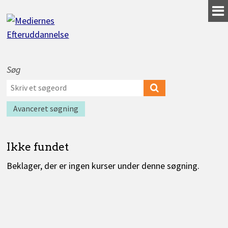
Gå
til
indhold
Søg
Værktøjer
Søg
til
efter
Søg
Find
søgning
kurser
kurser
efter
Avanceret søgning
Ikke fundet
Beklager, der er ingen kurser under denne søgning.
Kurser