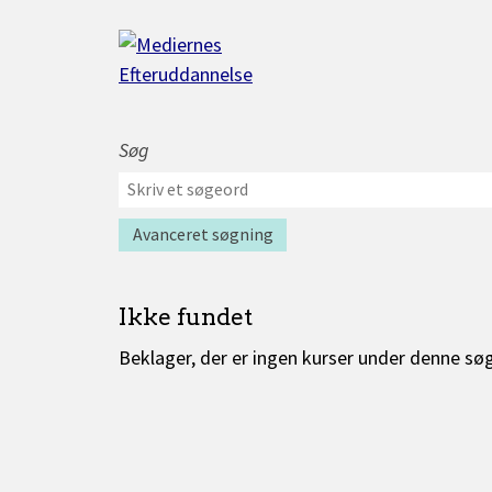
Gå
til
indhold
Søg
Værktøjer
Søg
til
efter
søgning
kurser
Avanceret søgning
Ikke fundet
Beklager, der er ingen kurser under denne sø
Kurser