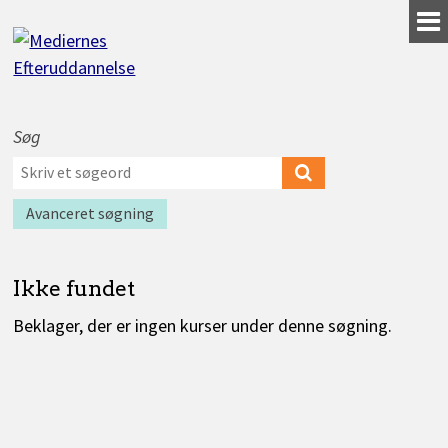
Gå
til
indhold
Søg
Værktøjer
Søg
til
efter
Søg
Find
søgning
kurser
kurser
efter
Avanceret søgning
Ikke fundet
Beklager, der er ingen kurser under denne søgning.
Kurser