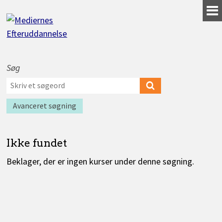
Gå
til
indhold
Søg
Værktøjer
Søg
til
efter
Søg
Find
søgning
kurser
kurser
efter
Avanceret søgning
Ikke fundet
Beklager, der er ingen kurser under denne søgning.
Kurser