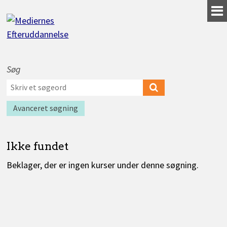
Gå
til
indhold
Søg
Værktøjer
Søg
til
efter
Søg
Find
søgning
kurser
kurser
efter
Avanceret søgning
Ikke fundet
Beklager, der er ingen kurser under denne søgning.
Kurser