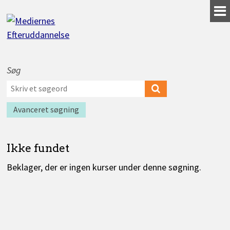
Gå
til
indhold
Søg
Værktøjer
Søg
til
efter
Søg
Find
søgning
kurser
kurser
efter
Avanceret søgning
Ikke fundet
Beklager, der er ingen kurser under denne søgning.
Kurser